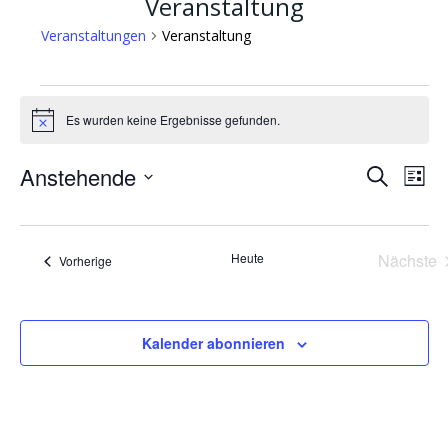
Veranstaltung
Veranstaltungen
Veranstaltung
Veranstaltungen
Es wurden keine Ergebnisse gefunden.
Hinweis
Anstehende
V
V
Suche
Liste
e
e
Datum
r
r
wählen.
a
a
n
Heute
Nächste
Veranstaltungen
Vorherige
s
n
Veran
t
s
a
l
t
Kalender abonnieren
t
a
u
l
n
g
t
A
u