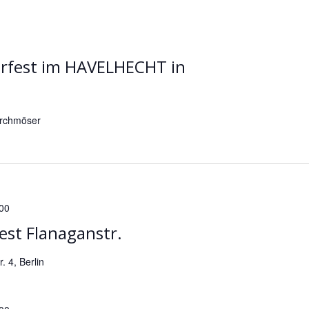
fest im HAVELHECHT in
irchmöser
00
est Flanaganstr.
. 4, Berlin