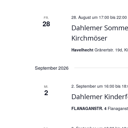
n
S
u
28. August um 17:00
bis
22:00
FR.
28
c
Dahlemer Sommer
h
Kirchmöser
e
u
Havelhecht
Gränertstr. 19d, K
n
d
September 2026
A
n
2. September um 16:00
bis
18:
s
MI.
2
i
Dahlemer Kinderf
c
FLANAGANSTR. 4
Flanaganstr
h
t
e