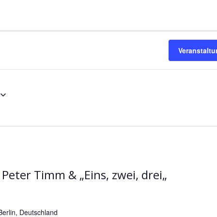
ngen
Veranstalt
 Peter Timm & „Eins, zwei, drei„
erlin, Deutschland