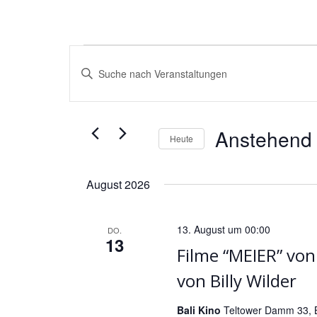
V
Veranstaltu
Bitte
e
Schlüsselwort
r
eingeben.
a
Suche
n
Anstehend
nach
Heute
s
Veranstaltungen
Datum
t
Schlüsselwort.
wählen.
August 2026
a
l
t
13. August um 00:00
DO.
13
u
Filme “MEIER” von
n
von Billy Wilder
g
e
Bali Kino
Teltower Damm 33, B