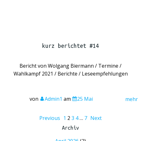
kurz berichtet #14
Bericht von Wolgang Biermann / Termine /
Wahlkampf 2021 / Berichte / Leseempfehlungen
von
Admin1
am
25 Mai
mehr
Posts
Posts
Page
Page
Page
Page
Page
Posts
Previous
1
2
3
4
…
7
Next
navigation
navigation
navigation
Archiv