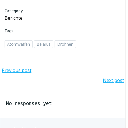
Category
Berichte
Tags
Atomwaffen
Belarus
Drohnen
Post
Previous post
navigation
Post
Next post
navigation
No responses yet