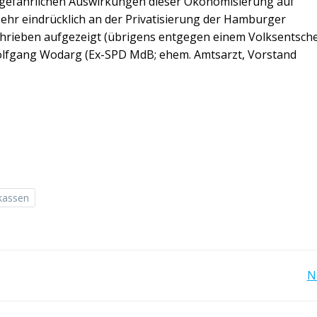
 gefährlichen Auswirkungen dieser Ökonomisierung auf
 sehr eindrücklich an der Privatisierung der Hamburger
rieben aufgezeigt (übrigens entgegen einem Volksentschei
Wolfgang Wodarg (Ex-SPD MdB; ehem. Amtsarzt, Vorstand
kassen
Post
N
navigation