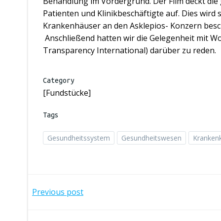
Behandlung im Vordergrund. Der Film deckt die
Patienten und Klinikbeschäftigte auf. Dies wird
Krankenhäuser an den Asklepios- Konzern besch
Anschließend hatten wir die Gelegenheit mit 
Transparency International) darüber zu reden.
Category
[Fundstücke]
Tags
Gesundheitssystem
Gesundheitswesen
Kranken
Post
Previous post
navigation