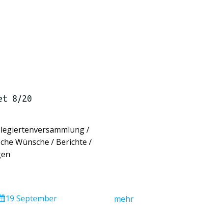
et 8/20
legiertenversammlung /
che Wünsche / Berichte /
gen
19 September
mehr