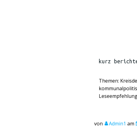
kurz bericht
Themen: Kreisde
kommunalpolitis
Leseempfehlun
von
Admin1
am