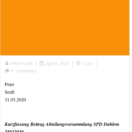
|
|
|
Peter Senft
April 8, 2020
12:56
0
comments
Peter
Sen
31.03.2020
Kurzfassung Beitrag Abteilungsversammlung SPD Dahlem
25032020